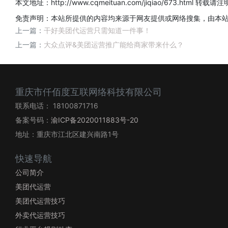
本文地址：
http://www.cqmeituan.com/jiqiao/673.html
转载请注明
免责声明：本站所提供的内容均来源于网友提供或网络搜集，由本
上一篇：
干好美团代运营只需知道一件事！
上一篇：
大众点评&美团运营推广能给商家带来什么？
重庆市仟佰度互联网络科技有限公司
联系电话： 18100871716
备案号码：
渝ICP备2020011883号-20
地址：重庆市江北区建兴南路1号
快速导航
公司简介
美团代运营
美团代运营技巧
外卖代运营技巧